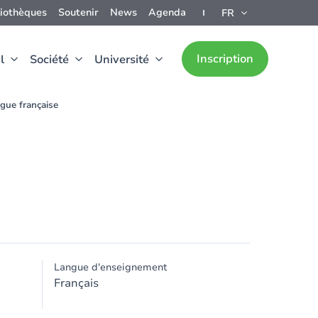
liothèques
Soutenir
News
Agenda
FR
Inscription
l
Société
Université
ngue française
Langue d'enseignement
Français