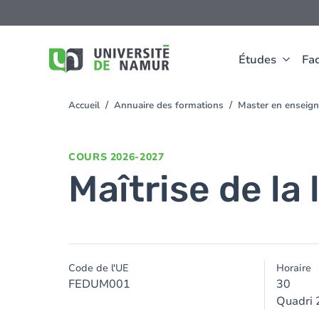
Aller au contenu principal
Aller
au
contenu
principal
Études
Fac
Accueil
Annuaire des formations
Master en enseig
You
are
here
COURS
2026-2027
Maîtrise de la
Code de l'UE
Horaire
FEDUM001
30
Quadri 