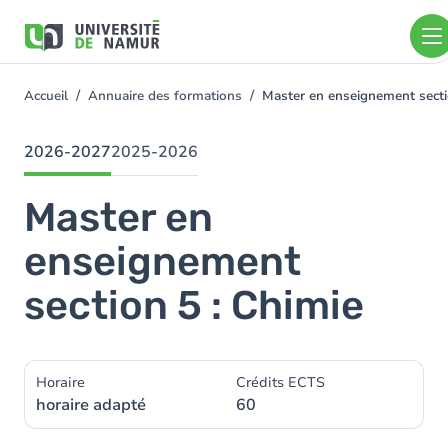
Aller au contenu principal
Aller
au
contenu
principal
Accueil
Annuaire des formations
Master en enseignement sect
You
are
here
2026-2027
2025-2026
Master en
enseignement
section 5 : Chimie
Horaire
Crédits ECTS
horaire adapté
60