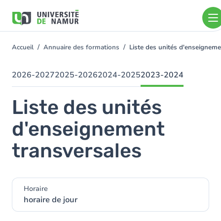
Aller au contenu principal
Aller
au
contenu
principal
Accueil
Annuaire des formations
Liste des unités d'enseignem
You
are
here
2026-2027
2025-2026
2024-2025
2023-2024
Liste des unités
d'enseignement
transversales
Horaire
horaire de jour