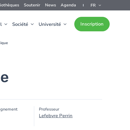
liothèques
Soutenir
News
Agenda
FR
Inscription
l
Société
Université
mique
ue
ignement
Professeur
Lefebvre Perrin