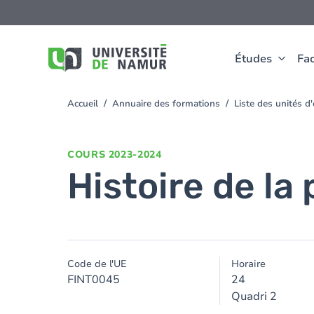
Aller au contenu principal
Aller
au
contenu
principal
Études
Fac
Accueil
Annuaire des formations
Liste des unités 
You
are
here
COURS
2023-2024
Histoire de l
Code de l'UE
Horaire
FINT0045
24
Quadri 2