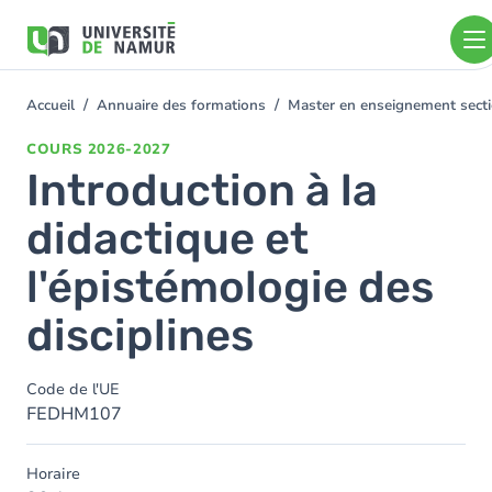
Aller au contenu principal
Aller
au
contenu
principal
Accueil
Annuaire des formations
Master en enseignement sect
You
are
COURS
2026-2027
here
Introduction à la
didactique et
l'épistémologie des
disciplines
Code de l'UE
FEDHM107
Horaire