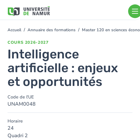
Aller au contenu principal
Aller
au
contenu
principal
Accueil
Annuaire des formations
Master 120 en sciences écono
You
are
COURS
2026-2027
here
Intelligence
artificielle : enjeux
et opportunités
Code de l'UE
UNAM0048
Horaire
24
Quadri 2