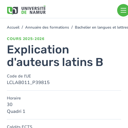
Aller au contenu principal
Aller
au
contenu
principal
Accueil
Annuaire des formations
Bachelier en langues et lettr
You
are
COURS
2025-2026
here
Explication
d'auteurs latins B
Code de l'UE
LCLAB011_P39815
Horaire
30
Quadri 1
Crédits ECTS