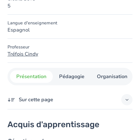
5
Langue d'enseignement
Espagnol
Professeur
Tréfois Cindy
Présentation
Pédagogie
Organisation
Sur cette page
Acquis d'apprentissage
Acquis d'apprentissage
Objectifs