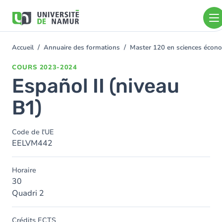
Aller au contenu principal
Aller
au
contenu
principal
Accueil
Annuaire des formations
Master 120 en sciences économ
You
are
COURS
2023-2024
here
Español II (niveau
B1)
Code de l'UE
EELVM442
Horaire
30
Quadri 2
Crédits ECTS