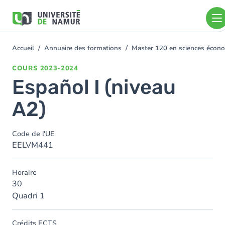
Aller au contenu principal
Aller
au
contenu
principal
Accueil
Annuaire des formations
Master 120 en sciences économ
You
are
COURS
2023-2024
here
Español I (niveau
A2)
Code de l'UE
EELVM441
Horaire
30
Quadri 1
Crédits ECTS