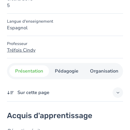
5
Langue d'enseignement
Espagnol
Professeur
Tréfois Cindy
Présentation
Pédagogie
Organisation
Sur cette page
Acquis d'apprentissage
Acquis d'apprentissage
Objectifs