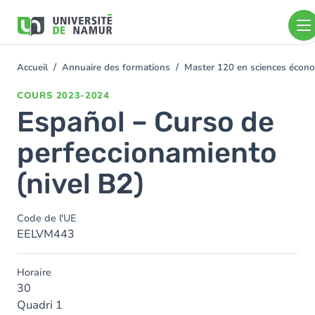
Aller au contenu principal
Aller
au
contenu
principal
Accueil
Annuaire des formations
Master 120 en sciences économ
You
are
COURS
2023-2024
here
Español – Curso de
perfeccionamiento
(nivel B2)
Code de l'UE
EELVM443
Horaire
30
Quadri 1