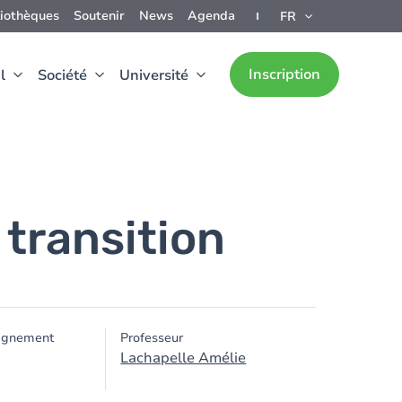
liothèques
Soutenir
News
Agenda
FR
Inscription
l
Société
Université
 transition
ignement
Professeur
Lachapelle Amélie