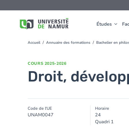
Aller au contenu principal
Aller
au
contenu
principal
Études
Fac
Accueil
Annuaire des formations
Bachelier en phil
You
are
here
COURS
2025-2026
Droit, dévelop
Code de l'UE
Horaire
UNAM0047
24
Quadri 1