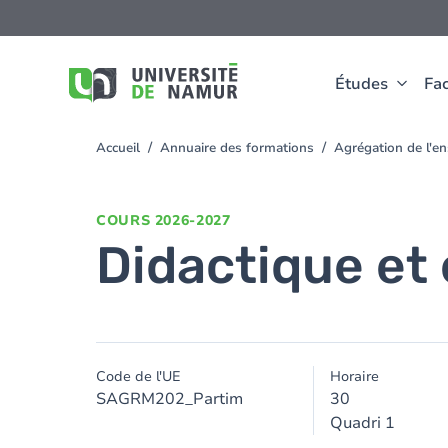
Aller au contenu principal
Aller
au
contenu
principal
Études
Fac
Accueil
Annuaire des formations
Agrégation de l'e
You
are
here
COURS
2026-2027
Didactique et 
Code de l'UE
Horaire
SAGRM202_Partim
30
Quadri 1