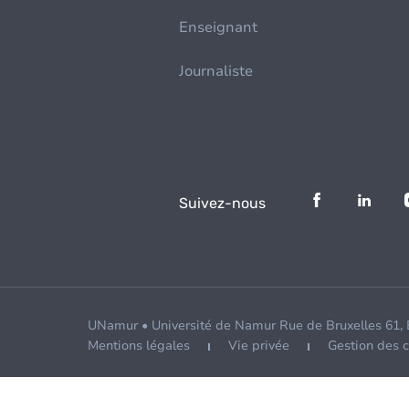
Enseignant
Journaliste
Suivez-nous
UNamur • Université de Namur Rue de Bruxelles 61,
Mentions légales
Vie privée
Gestion des 