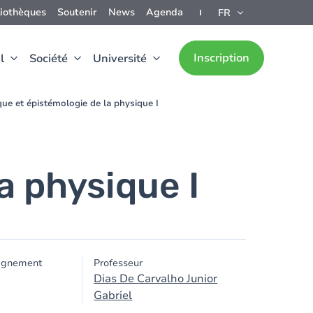
liothèques
Soutenir
News
Agenda
FR
Inscription
l
Société
Université
que et épistémologie de la physique I
a physique I
ignement
Professeur
Dias De Carvalho Junior
Gabriel