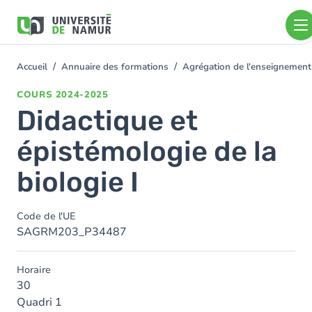
Aller au contenu principal
Aller
au
contenu
principal
Accueil
Annuaire des formations
Agrégation de l'enseignement
You
are
COURS
2024-2025
here
Didactique et
épistémologie de la
biologie I
Code de l'UE
SAGRM203_P34487
Horaire
30
Quadri 1