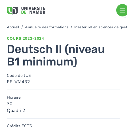
Aller au contenu principal
Aller
au
contenu
principal
Accueil
Annuaire des formations
Master 60 en sciences de ge
You
are
COURS
2023-2024
here
Deutsch II (niveau
B1 minimum)
Code de l'UE
EELVM432
Horaire
30
Quadri 2
Crédits ECTS