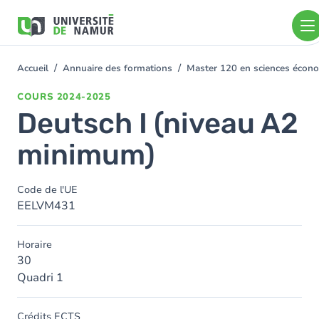
Aller au contenu principal
Aller
au
contenu
principal
Accueil
Annuaire des formations
Master 120 en sciences économ
You
are
COURS
2024-2025
here
Deutsch I (niveau A2
minimum)
Code de l'UE
EELVM431
Horaire
30
Quadri 1
Crédits ECTS