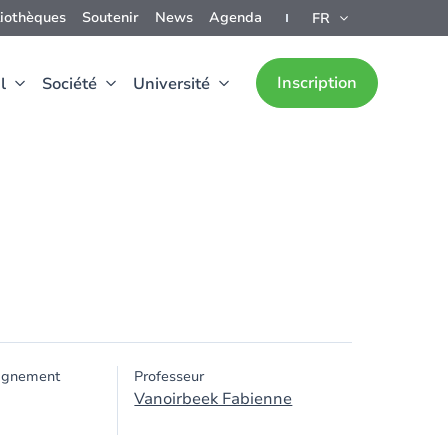
liothèques
Soutenir
News
Agenda
FR
Inscription
l
Société
Université
ignement
Professeur
Vanoirbeek Fabienne