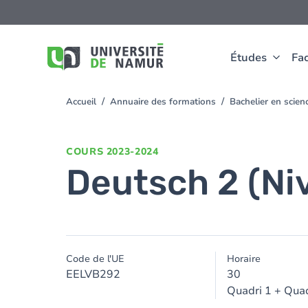
Aller au contenu principal
Aller
au
contenu
principal
Études
Fac
Accueil
Annuaire des formations
Bachelier en scie
You
are
here
COURS
2023-2024
Deutsch 2 (Ni
Code de l'UE
Horaire
EELVB292
30
Quadri 1 + Quad