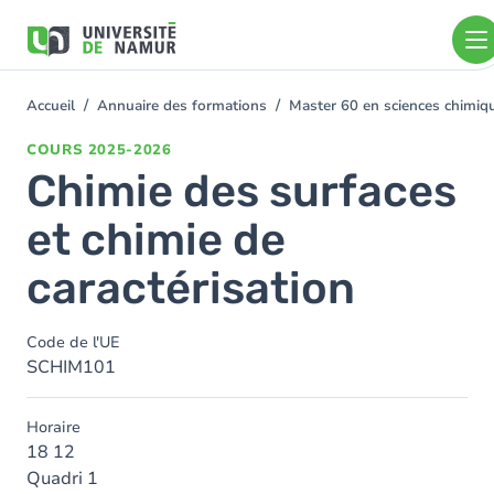
Aller au contenu principal
Aller
au
contenu
principal
Accueil
Annuaire des formations
Master 60 en sciences chimi
You
are
COURS
2025-2026
here
Chimie des surfaces
et chimie de
caractérisation
Code de l'UE
SCHIM101
Horaire
18 12
Quadri 1