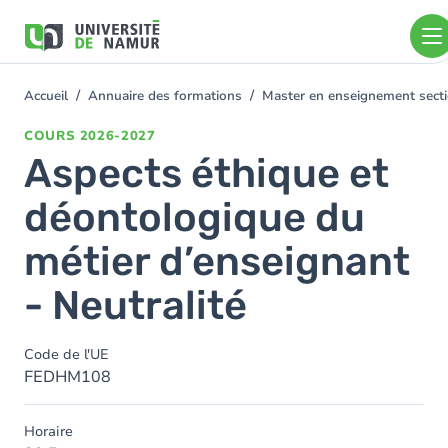
Aller au contenu principal
Aller
au
contenu
principal
Accueil
Annuaire des formations
Master en enseignement sect
You
are
COURS
2026-2027
here
Aspects éthique et
déontologique du
métier d’enseignant
- Neutralité
Code de l'UE
FEDHM108
Horaire