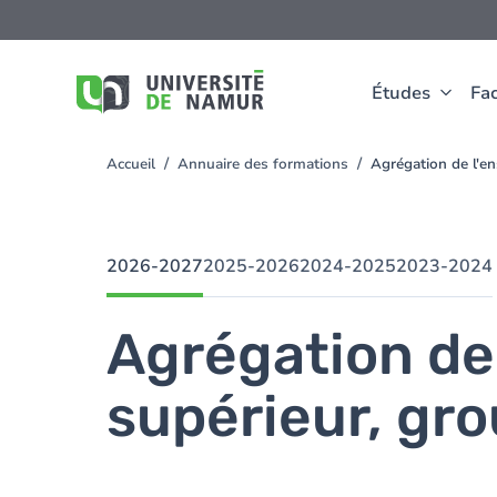
Aller au contenu principal
Aller
au
contenu
principal
Études
Fac
Accueil
Annuaire des formations
Agrégation de l'e
You
are
here
2026-2027
2025-2026
2024-2025
2023-2024
Agrégation de
supérieur, gr