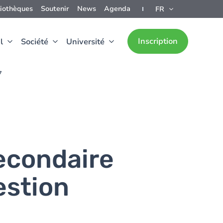
liothèques
Soutenir
News
Agenda
FR
Inscription
l
Société
Université
7
econdaire
estion