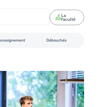
La
faculté
d'enseignement
Débouchés