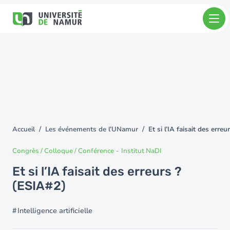
Aller au contenu principal
Aller
au
contenu
principal
Accueil
Les événements de l’UNamur
Et si l’IA faisait des erre
You
are
Congrès / Colloque / Conférence
-
Institut NaDI
here
Et si l’IA faisait des erreurs ?
(ESIA#2)
Intelligence artificielle