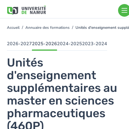
Aller au contenu principal
Aller
au
contenu
principal
Accueil
Annuaire des formations
Unités d'enseignement suppl
You
are
here
2026-2027
2025-2026
2024-2025
2023-2024
Unités
d'enseignement
supplémentaires au
master en sciences
pharmaceutiques
(460P)