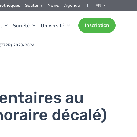
liothèques
Soutenir
News
Agenda
FR
Inscription
l
Société
Université
) (772P) 2023-2024
entaires au
oraire décalé)