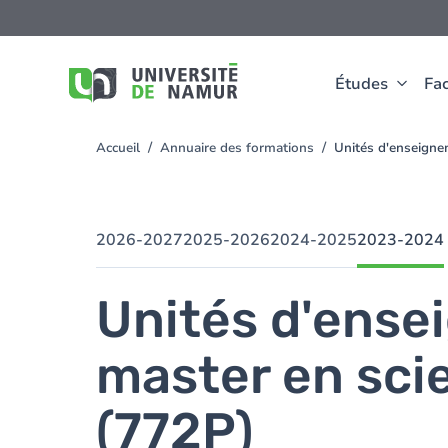
Aller au contenu principal
Aller
au
contenu
principal
Études
Fac
Accueil
Annuaire des formations
Unités d'enseigne
You
are
here
2026-2027
2025-2026
2024-2025
2023-2024
Unités d'ense
master en scie
(772P)