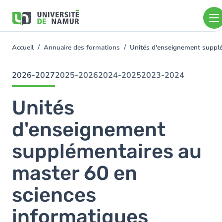
Aller au contenu principal
Aller
au
contenu
principal
Accueil
Annuaire des formations
Unités d'enseignement suppl
You
are
here
2026-2027
2025-2026
2024-2025
2023-2024
Unités
d'enseignement
supplémentaires au
master 60 en
sciences
informatiques