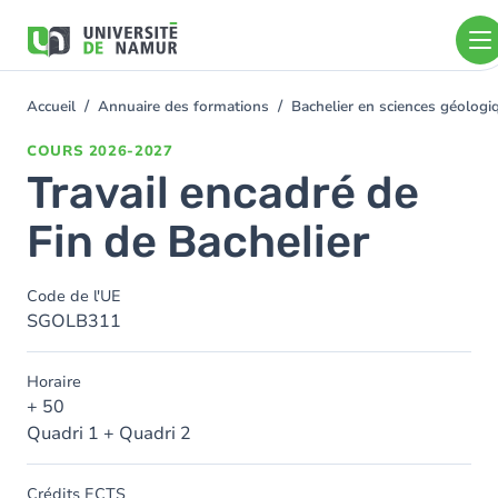
Aller au contenu principal
Aller
au
contenu
principal
Accueil
Annuaire des formations
Bachelier en sciences géolog
You
are
COURS
2026-2027
here
Travail encadré de
Fin de Bachelier
Code de l'UE
SGOLB311
Horaire
+ 50
Quadri 1 + Quadri 2
Crédits ECTS