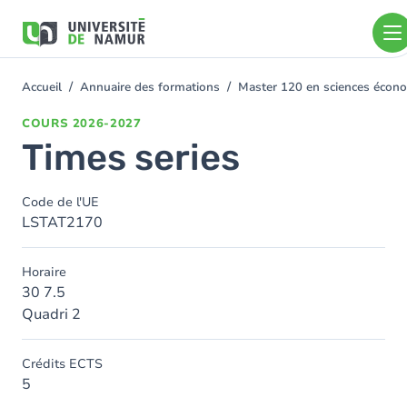
Aller au contenu principal
Aller
au
contenu
principal
Accueil
Annuaire des formations
Master 120 en sciences écono
You
are
COURS
2026-2027
here
Times series
Code de l'UE
LSTAT2170
Horaire
30 7.5
Quadri 2
Crédits ECTS
5