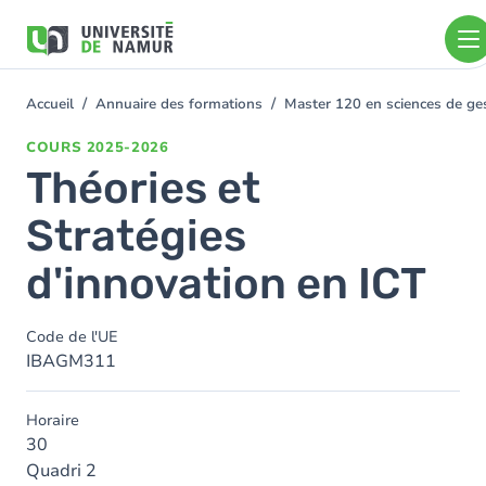
Aller au contenu principal
Aller
au
contenu
principal
Accueil
Annuaire des formations
Master 120 en sciences de gest
You
are
COURS
2025-2026
here
Théories et
Stratégies
d'innovation en ICT
Code de l'UE
IBAGM311
Horaire
30
Quadri 2