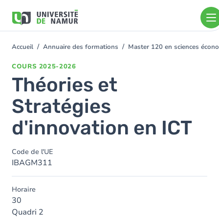
Aller au contenu principal
Aller
au
contenu
principal
Accueil
Annuaire des formations
Master 120 en sciences économ
You
are
COURS
2025-2026
here
Théories et
Stratégies
d'innovation en ICT
Code de l'UE
IBAGM311
Horaire
30
Quadri 2