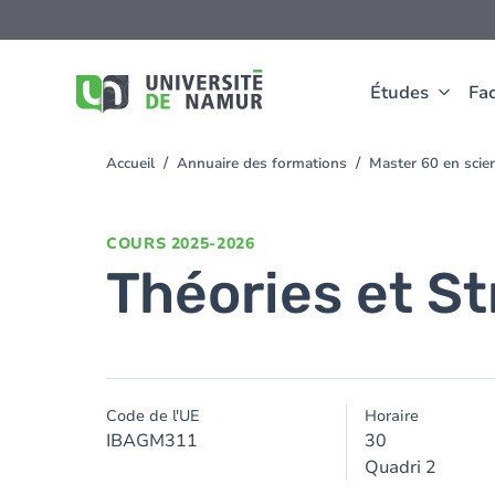
Aller au contenu principal
Aller
au
contenu
principal
Études
Fac
Accueil
Annuaire des formations
Master 60 en scie
You
are
here
COURS
2025-2026
Théories et St
Code de l'UE
Horaire
IBAGM311
30
Quadri 2