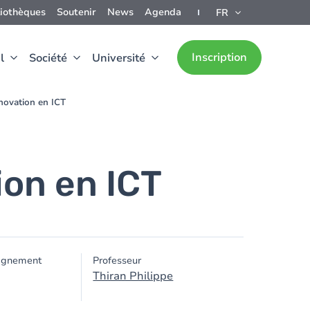
liothèques
Soutenir
News
Agenda
FR
Inscription
l
Société
Université
nnovation en ICT
ion en ICT
ignement
Professeur
Thiran Philippe