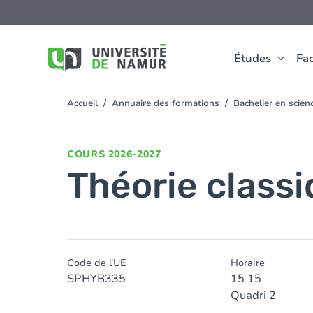
Aller au contenu principal
Aller
au
contenu
principal
Études
Fac
Accueil
Annuaire des formations
Bachelier en scie
You
are
here
COURS
2026-2027
Théorie class
Code de l'UE
Horaire
SPHYB335
15 15
Quadri 2