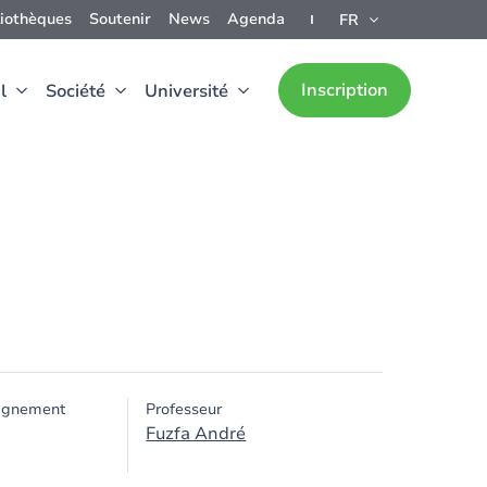
liothèques
Soutenir
News
Agenda
FR
Inscription
l
Société
Université
ignement
Professeur
Fuzfa André