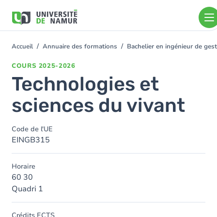
Aller au contenu principal
Aller
au
contenu
principal
Accueil
Annuaire des formations
Bachelier en ingénieur de ge
You
are
COURS
2025-2026
here
Technologies et
sciences du vivant
Code de l'UE
EINGB315
Horaire
60 30
Quadri 1
Crédits ECTS