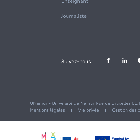
Enseignant
Journaliste
Suivez-nous
UNamur • Université de Namur Rue de Bruxelles 61,
Mentions légales
Vie privée
Gestion des 