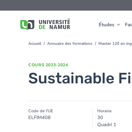
Aller au contenu principal
Aller
au
contenu
principal
Études
Fac
Accueil
Annuaire des formations
Master 120 en ingé
You
are
here
COURS
2023-2024
Sustainable F
Code de l'UE
Horaire
ELFIM408
30
Quadri 1