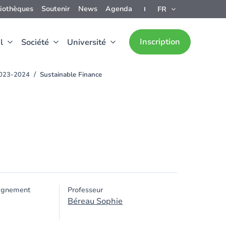
liothèques
Soutenir
News
Agenda
FR
Inscription
l
Société
Université
 2023-2024
Sustainable Finance
ignement
Professeur
Béreau Sophie