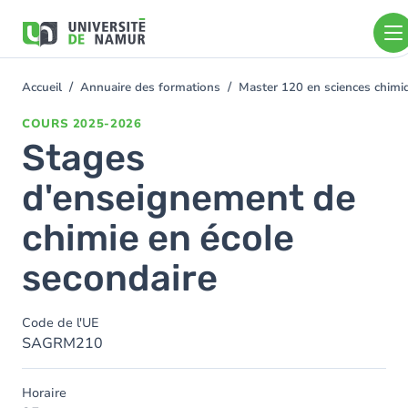
Aller au contenu principal
Aller
au
contenu
principal
Accueil
Annuaire des formations
Master 120 en sciences chimiq
You
are
COURS
2025-2026
here
Stages
d'enseignement de
chimie en école
secondaire
Code de l'UE
SAGRM210
Horaire