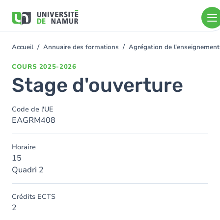
Aller au contenu principal
Aller
au
contenu
principal
Accueil
Annuaire des formations
Agrégation de l'enseignement
You
are
COURS
2025-2026
here
Stage d'ouverture
Code de l'UE
EAGRM408
Horaire
15
Quadri 2
Crédits ECTS
2