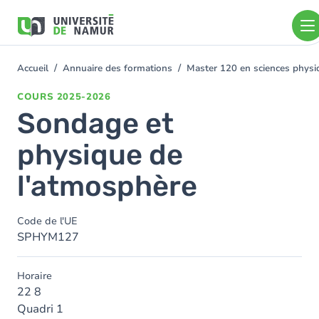
Aller au contenu principal
Aller
au
contenu
principal
Accueil
Annuaire des formations
Master 120 en sciences physiq
You
are
COURS
2025-2026
here
Sondage et
physique de
l'atmosphère
Code de l'UE
SPHYM127
Horaire
22 8
Quadri 1