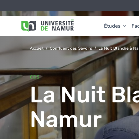
Aller au contenu principal
Aller
Image
au
contenu
principal
Études
Fac
Accueil
Confluent des Savoirs
La Nuit Blanche à N
You
are
here
CDS
La Nuit B
Namur