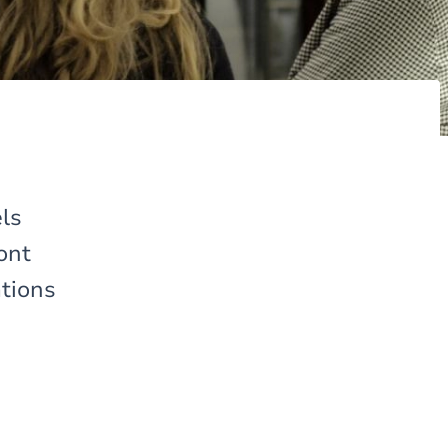
els
ont
ations