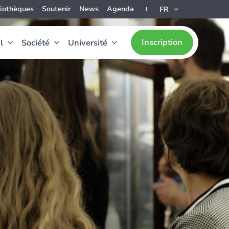
liothèques
Soutenir
News
Agenda
FR
Inscription
l
Société
Université