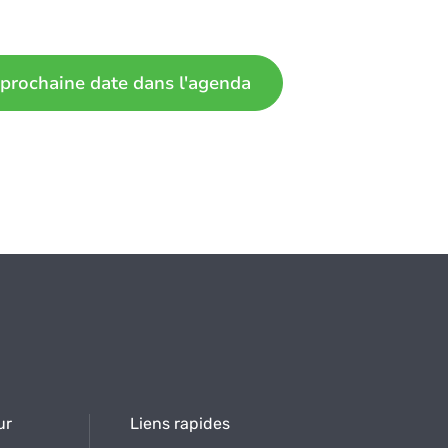
 prochaine date dans l'agenda
ur
Liens rapides