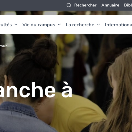
Rechercher
Annuaire
Bib
ultés
Vie du campus
La recherche
Internationa
amur
lanche à