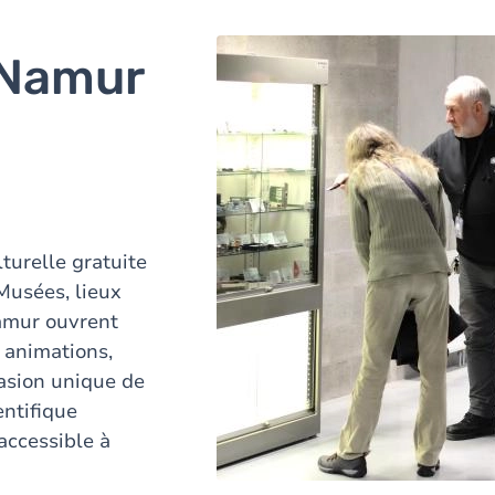
 Namur
turelle gratuite
 Musées, lieux
amur ouvrent
 animations,
casion unique de
entifique
accessible à