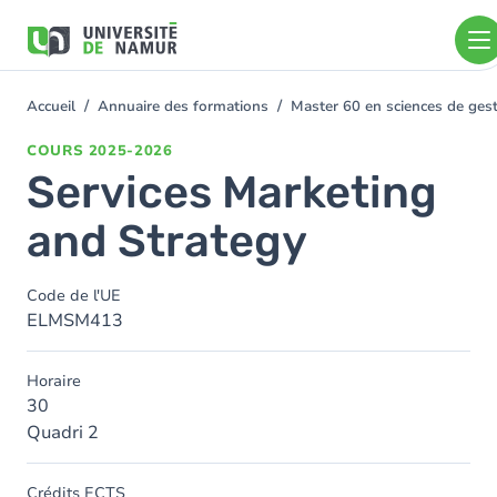
Aller au contenu principal
Aller
au
contenu
principal
Accueil
Annuaire des formations
Master 60 en sciences de ge
You
are
COURS
2025-2026
here
Services Marketing
and Strategy
Code de l'UE
ELMSM413
Horaire
30
Quadri 2
Crédits ECTS