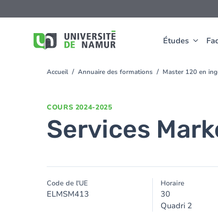
Aller au contenu principal
Aller
au
contenu
principal
Études
Fac
Accueil
Annuaire des formations
Master 120 en ingé
You
are
here
COURS
2024-2025
Services Mark
Code de l'UE
Horaire
ELMSM413
30
Quadri 2