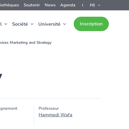
liothèques
Soutenir
News
Agenda
FR
Inscription
l
Société
Université
vices Marketing and Strategy
y
ignement
Professeur
Hammedi Wafa