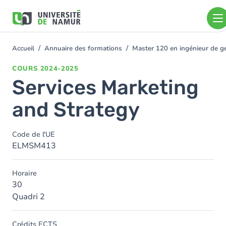
Aller au contenu principal
Aller
au
contenu
principal
Accueil
Annuaire des formations
Master 120 en ingénieur de ge
You
are
COURS
2024-2025
here
Services Marketing
and Strategy
Code de l'UE
ELMSM413
Horaire
30
Quadri 2
Crédits ECTS