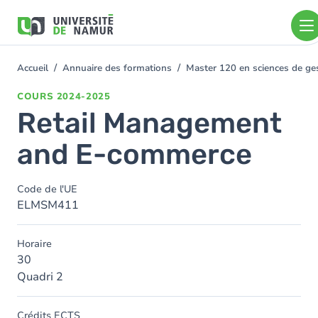
Aller au contenu principal
Aller
au
contenu
principal
Accueil
Annuaire des formations
Master 120 en sciences de gest
You
are
COURS
2024-2025
here
Retail Management
and E-commerce
Code de l'UE
ELMSM411
Horaire
30
Quadri 2
Crédits ECTS