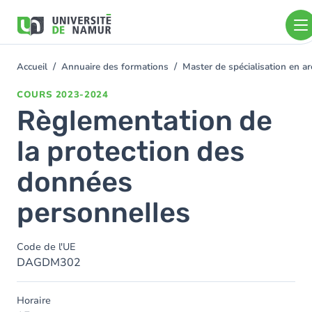
Aller au contenu principal
Aller
au
contenu
principal
Accueil
Annuaire des formations
Master de spécialisation en a
You
are
COURS
2023-2024
here
Règlementation de
la protection des
données
personnelles
Code de l'UE
DAGDM302
Horaire