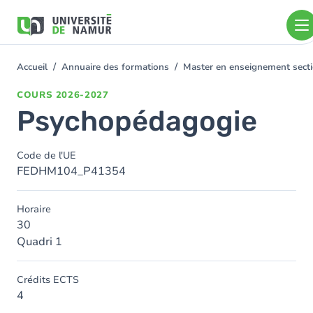
Aller au contenu principal
Aller
au
contenu
principal
Accueil
Annuaire des formations
Master en enseignement sect
You
are
COURS
2026-2027
here
Psychopédagogie
Code de l'UE
FEDHM104_P41354
Horaire
30
Quadri 1
Crédits ECTS
4