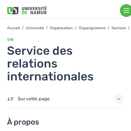
Aller au contenu principal
Aller
au
contenu
principal
Accueil
Université
Organisation
Organigramme
Services
You
are
SRI
here
Service des
relations
internationales
Sur cette page
À propos
À propos
Contact