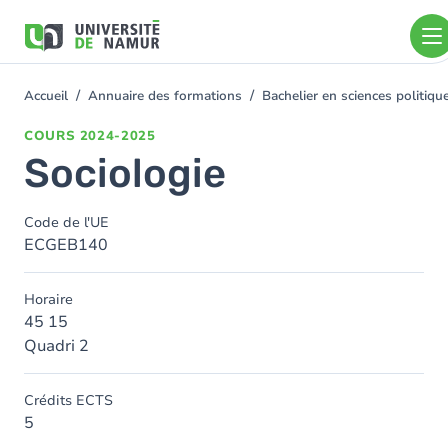
Aller au contenu principal
Aller
au
contenu
principal
Accueil
Annuaire des formations
Bachelier en sciences politiq
You
are
COURS
2024-2025
here
Sociologie
Code de l'UE
ECGEB140
Horaire
45 15
Quadri 2
Crédits ECTS
5