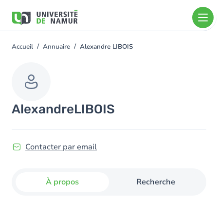
Aller au contenu principal
Aller
au
contenu
principal
Accueil
Annuaire
Alexandre LIBOIS
You
are
here
Alexandre
LIBOIS
Contacter par email
À propos
Recherche