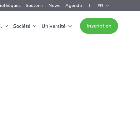
liothèques
Soutenir
News
Agenda
FR
Inscription
l
Société
Université