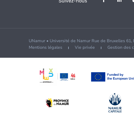
Suivez-nous
UNamur • Université de Namur Rue de Bruxelles 61,
Mentions légales
Vie privée
Gestion des 