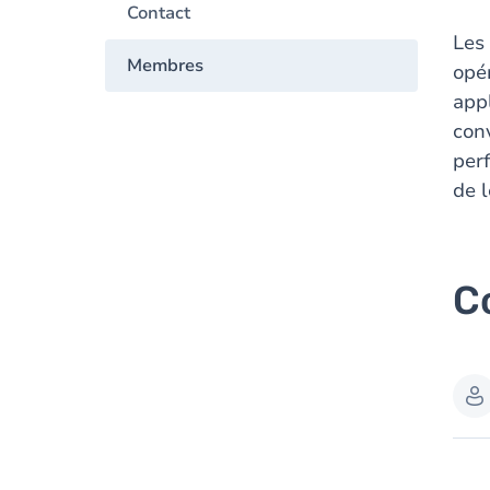
Contact
Les 
Membres
opé
appl
conv
per
de l
C