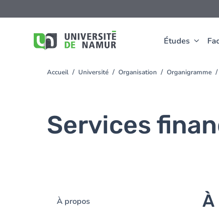
Aller au contenu principal
Aller
au
contenu
principal
Études
Fac
Accueil
Université
Organisation
Organigramme
You
are
here
Services finan
À
À propos