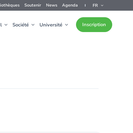
liothèques
Soutenir
News
Agenda
FR
Inscription
l
Société
Université