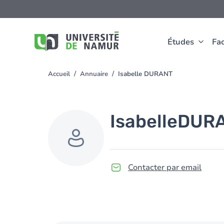
Aller au contenu principal
Aller
au
contenu
principal
Études
Fac
Accueil
Annuaire
Isabelle DURANT
You
are
here
Isabelle
DUR
Contacter par email