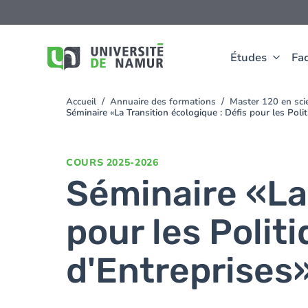
Aller au contenu principal
Aller
au
contenu
principal
Études
Fac
Accueil
Annuaire des formations
Master 120 en scie
You
Séminaire «La Transition écologique : Défis pour les Poli
are
here
COURS
2025-2026
Séminaire «La 
pour les Polit
d'Entreprises