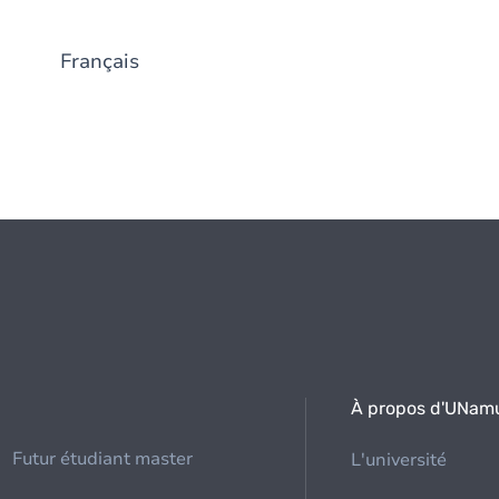
Français
À propos d'UNam
Futur étudiant master
L'université