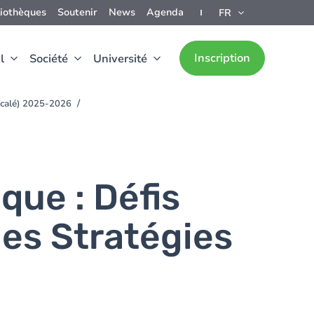
liothèques
Soutenir
News
Agenda
FR
Inscription
l
Société
Université
décalé) 2025-2026
que : Défis
les Stratégies