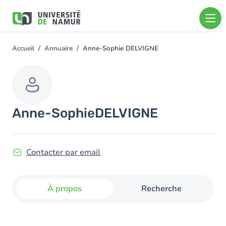
Aller au contenu principal
Aller
au
contenu
principal
Accueil
Annuaire
Anne-Sophie DELVIGNE
You
are
here
Anne-Sophie
DELVIGNE
Contacter par email
À propos
Recherche