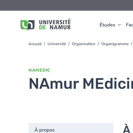
Aller au contenu principal
Aller
au
contenu
principal
Études
Fac
Accueil
Université
Organisation
Organigramme
You
are
here
NAMEDIC
NAmur MEdicin
À
À propos