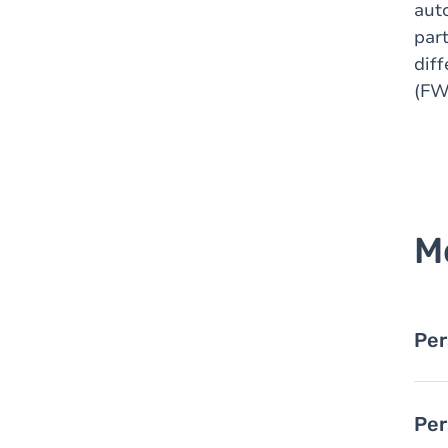
aut
part
dif
(FW
M
Per
Per