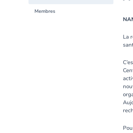
Membres
NAM
La 
san
C’e
Cen
act
nou
org
Auj
rec
Pour