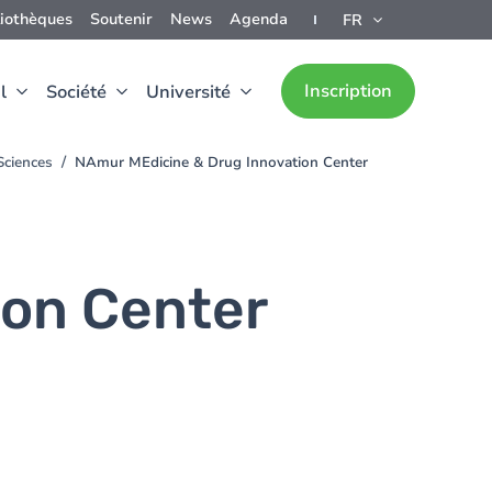
liothèques
Soutenir
News
Agenda
FR
Inscription
l
Société
Université
Sciences
NAmur MEdicine & Drug Innovation Center
ion Center