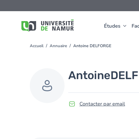
Aller au contenu principal
Aller
au
contenu
principal
Études
Fac
Accueil
Annuaire
Antoine DELFORGE
You
are
here
Antoine
DEL
Contacter par email