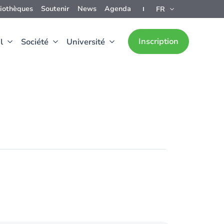
liothèques
Soutenir
News
Agenda
FR
Inscription
l
Société
Université